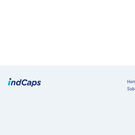
Ho
Sob