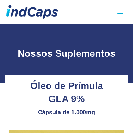
Ir
Main
para
Menu
o
conteúdo
Nossos Suplementos
Óleo de Prímula
GLA 9%
Cápsula de 1.000mg