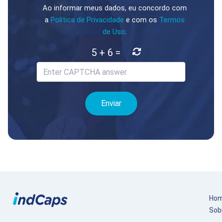
Ao informar meus dados, eu concordo com
a
Política de Privacidade
e com os
Termos
de Uso
.
5
+
6
=
Ho
Sob