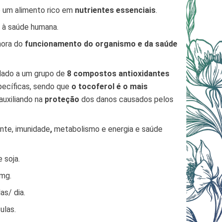
 um alimento rico em
nutrientes essenciais
.
 à saúde humana.
hora do
funcionamento do organismo e da saúde
dado a um grupo de
8 compostos antioxidantes
pecíficas, sendo que
o tocoferol é o mais
 auxiliando na
proteção
dos danos causados pelos
ante,
imunidade
,
metabolismo e energia
e saúde
 soja.
0mg.
as/ dia.
ulas.