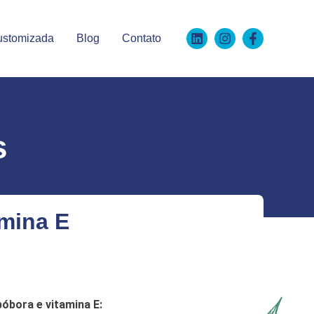
ustomizada
Blog
Contato
s
mina E
óbora e vitamina E: