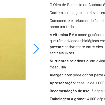
O Óleo de Semente de Abóbora é
Contém ácidos graxos relevantes
Comumente é relacionado à mel
como um todo.
A
vitamina E
é o nome genérico 
que têm atividades biológicas es
potente
antioxidante entre eles,
radicais livres
.
Nutrientes relativos a:
antioxid
masculina.
Alergênicos:
pode conter peixe e
Apresentação:
cápsula de 1.00
Recomendação de uso:
5
cápsul
Embalagem a granel:
4.000 cáps