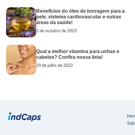
Benefícios do óleo de borragem para a
pele, sistema cardiovascular e outras
áreas da saúde!
5 de outubro de 2023
Qual a melhor vitamina para unhas e
cabelos? Confira nossa lista!
29 de julho de 2022
Ho
Sob