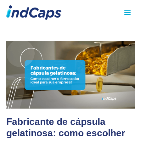
Ir
Main
para
Menu
o
conteúdo
Fabricante de cápsula
gelatinosa: como escolher