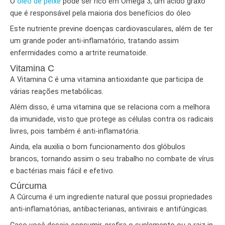
O
óleo de peixe
pode ser rico em Ômega 3, um ácido graxo
que é responsável pela maioria dos benefícios do óleo
Este nutriente previne doenças cardiovasculares, além de ter
um grande poder anti-inflamatório, tratando assim
enfermidades como a artrite reumatoide.
Vitamina C
A Vitamina C é uma vitamina antioxidante que participa de
várias reações metabólicas.
Além disso, é uma vitamina que se relaciona com a melhora
da imunidade, visto que protege as células contra os radicais
livres, pois também é anti-inflamatória.
Ainda, ela auxilia o bom funcionamento dos glóbulos
brancos, tornando assim o seu trabalho no combate de vírus
e bactérias mais fácil e efetivo.
Cúrcuma
A Cúrcuma é um ingrediente natural que possui propriedades
anti-inflamatórias, antibacterianas, antivirais e antifúngicas.
Caso você deseje consumir, prefira o suplemento ou a raiz in