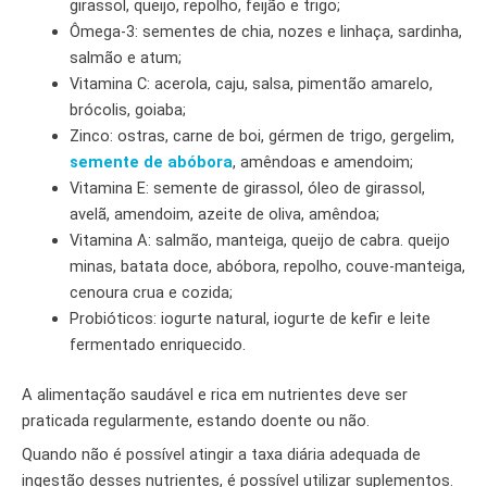
girassol, queijo, repolho, feijão e trigo;
Ômega-3: sementes de chia, nozes e linhaça, sardinha,
salmão e atum;
Vitamina C: acerola, caju, salsa, pimentão amarelo,
brócolis, goiaba;
Zinco: ostras, carne de boi, gérmen de trigo, gergelim,
semente de abóbora
, amêndoas e amendoim;
Vitamina E: semente de girassol, óleo de girassol,
avelã, amendoim, azeite de oliva, amêndoa;
Vitamina A: salmão, manteiga, queijo de cabra. queijo
minas, batata doce, abóbora, repolho, couve-manteiga,
cenoura crua e cozida;
Probióticos: iogurte natural, iogurte de kefir e leite
fermentado enriquecido.
A alimentação saudável e rica em nutrientes deve ser
praticada regularmente, estando doente ou não.
Quando não é possível atingir a taxa diária adequada de
ingestão desses nutrientes, é possível utilizar suplementos.