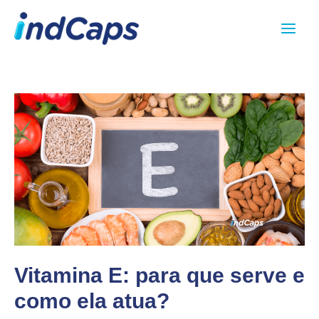
Ir
Main
para
Menu
o
conteúdo
Vitamina E: para que serve e
como ela atua?