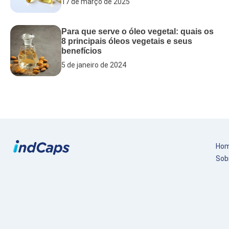
17 de março de 2025
Para que serve o óleo vegetal: quais os
8 principais óleos vegetais e seus
benefícios
5 de janeiro de 2024
Ho
Sob