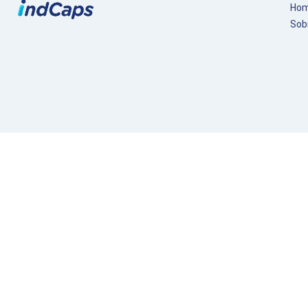
Ho
Sob