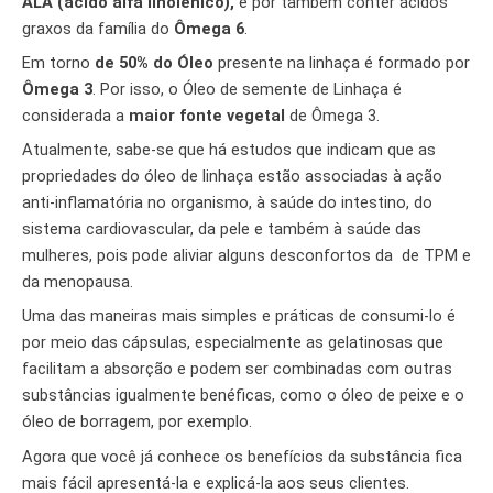
ALA (ácido alfa linolênico),
e por também conter ácidos
graxos da família do
Ômega 6
.
Em torno
de 50% do Óleo
presente na linhaça é formado por
Ômega 3
. Por isso, o Óleo de semente de Linhaça é
considerada a
maior fonte vegetal
de Ômega 3.
Atualmente, sabe-se que há estudos que indicam que as
propriedades do óleo de linhaça estão associadas à ação
anti-inflamatória no organismo, à saúde do intestino, do
sistema cardiovascular, da pele e também à saúde das
mulheres, pois pode aliviar alguns desconfortos da de TPM e
da menopausa.
Uma das maneiras mais simples e práticas de consumi-lo é
por meio das cápsulas, especialmente as gelatinosas que
facilitam a absorção e podem ser combinadas com outras
substâncias igualmente benéficas, como o óleo de peixe e o
óleo de borragem, por exemplo.
Agora que você já conhece os benefícios da substância fica
mais fácil apresentá-la e explicá-la aos seus clientes.