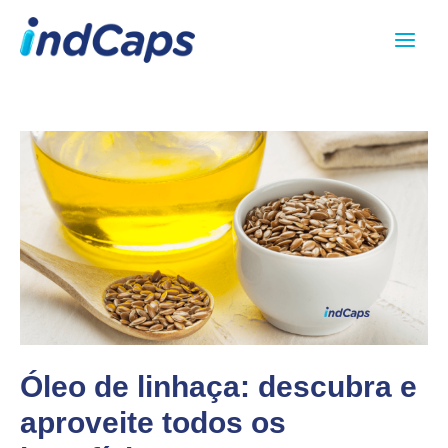
Ir
Main
para
Menu
o
conteúdo
Óleo de linhaça: descubra e
aproveite todos os