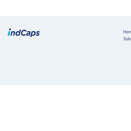
Ho
Sob