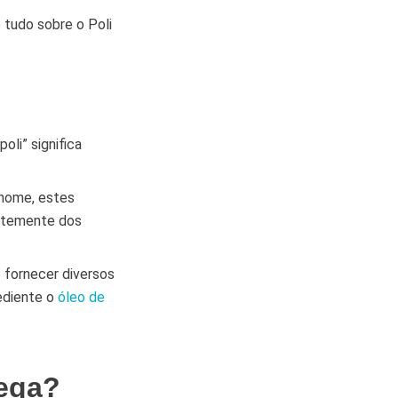
 tudo sobre o Poli
oli” significa
 nome, estes
entemente dos
e fornecer diversos
ediente o
óleo de
ega?