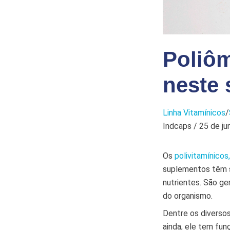
Poliôm
neste
Linha Vitamínicos
/
Indcaps / 25 de j
Os
polivitamínicos,
suplementos têm s
nutrientes. São g
do organismo.
Dentre os diversos
ainda, ele tem fu