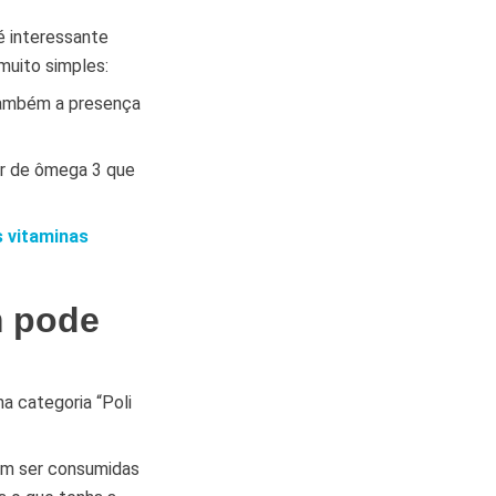
é interessante
 muito simples:
e também a presença
or de ômega 3 que
s vitaminas
 pode
a categoria “Poli
em ser consumidas