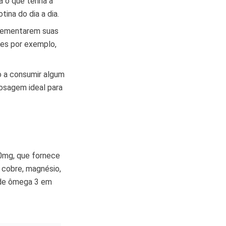
ha o que tenha a
ina do dia a dia.
plementarem suas
tes por exemplo,
o a consumir algum
dosagem ideal para
0mg, que fornece
, cobre, magnésio,
 de ômega 3 em