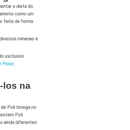
entar a dieta do
rganismo como um
o feita de forma
diversos minerais e
do exclusivo.
e Peixe
.
-los na
s de Poli ômega no
xistem Poli
u ainda diferentes