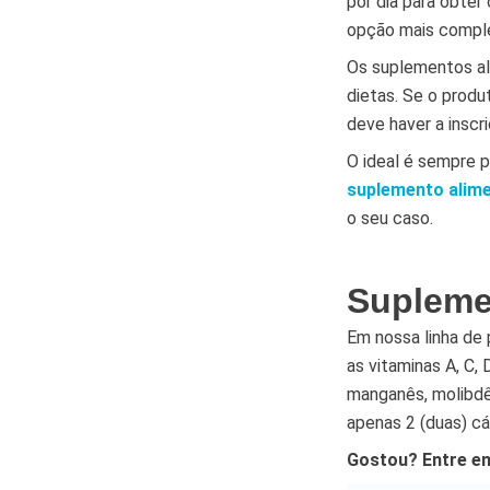
por dia para obter
opção mais complet
Os suplementos al
dietas. Se o produ
deve haver a inscr
O ideal é sempre p
suplemento alim
o seu caso.
Supleme
Em nossa linha de
as vitaminas A, C, 
manganês, molibdê
apenas 2 (duas) cá
Gostou? Entre 