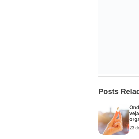
Posts Rela
Ond
veja
org
23 d