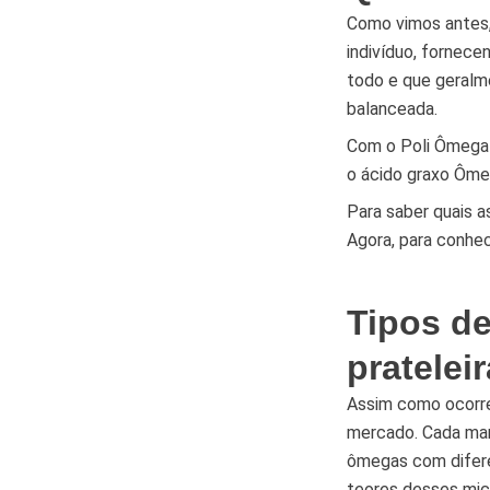
Como vimos antes
indivíduo, fornec
todo e que geralm
balanceada.
Com o Poli Ômega n
o ácido graxo Ôme
Para saber quais a
Agora, para conhe
Tipos de
prateleir
Assim como ocorre 
mercado. Cada marc
ômegas com difere
teores desses mic