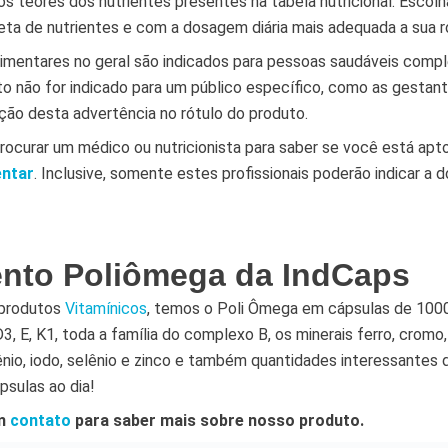
 os teores dos nutrientes presentes na tabela nutricional. Escol
a de nutrientes e com a dosagem diária mais adequada a sua rot
imentares no geral são indicados para pessoas saudáveis com
to não for indicado para um público específico, como as gestan
ição desta advertência no rótulo do produto.
rocurar um médico ou nutricionista para saber se você está apt
entar
. Inclusive, somente estes profissionais poderão indicar a 
nto Poliômega da IndCaps
 produtos
Vitamínicos
, temos o Poli Ômega em cápsulas de 100
D3, E, K1, toda a família do complexo B, os minerais ferro, cromo
nio, iodo, selênio e zinco e também quantidades interessantes
psulas ao dia!
em
contato
para saber mais sobre nosso produto.