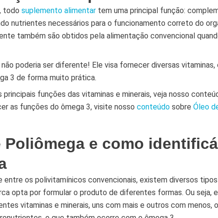
, todo
suplemento alimentar
tem uma principal função: complem
endo nutrientes necessários para o funcionamento correto do o
ente também são obtidos pela alimentação convencional quand
ão poderia ser diferente! Ele visa fornecer diversas vitaminas, 
ga 3 de forma muito prática.
s principais funções das vitaminas e minerais, veja nosso conteú
cer as funções do ômega 3, visite nosso
conteúdo
sobre
Óleo d
 Poliômega e como identificá
a
entre os polivitamínicos convencionais, existem diversos tipo
a opta por formular o produto de diferentes formas. Ou seja, e
ntes vitaminas e minerais, uns com mais e outros com menos, o
ronutrientes, o que também ocorre com o ômega 3.