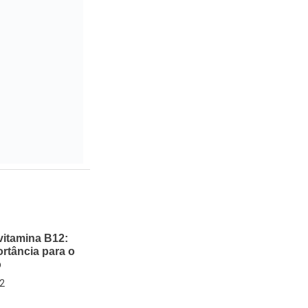
vitamina B12:
rtância para o
o
22