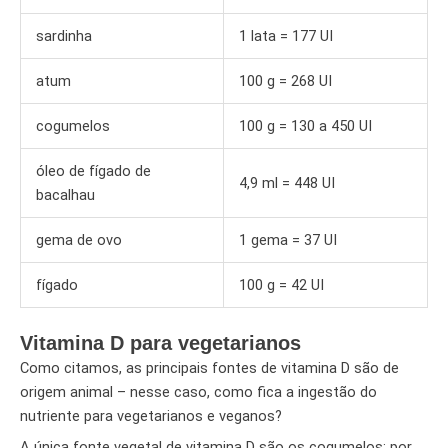
sardinha
1 lata = 177 UI
atum
100 g = 268 UI
cogumelos
100 g = 130 a 450 UI
óleo de fígado de
4,9 ml = 448 UI
bacalhau
gema de ovo
1 gema = 37 UI
fígado
100 g = 42 UI
Vitamina D para vegetarianos
Como citamos, as principais fontes de vitamina D são de
origem animal – nesse caso, como fica a ingestão do
nutriente para vegetarianos e veganos?
A única fonte vegetal de vitamina D são os cogumelos; por