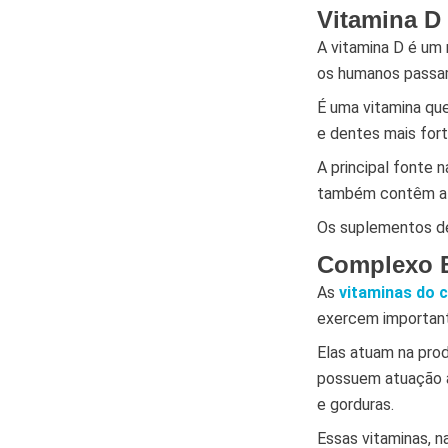
Vitamina D
A vitamina D é um 
os humanos passam
É uma vitamina que
e dentes mais for
A principal fonte n
também contêm a 
Os suplementos de
Complexo 
As
vitaminas do 
exercem important
Elas atuam na pro
possuem atuação a
e gorduras.
Essas vitaminas, n