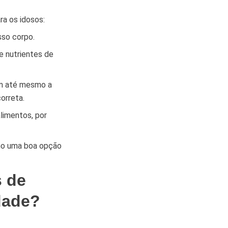
ra os idosos:
sso corpo.
e nutrientes de
m até mesmo a
orreta.
limentos, por
mo uma boa opção
s de
idade?