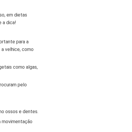
so, em dietas
 a dica!
ortante para a
 a velhice, como
getais como algas,
procuram pelo
mo ossos e dentes.
 a movimentação