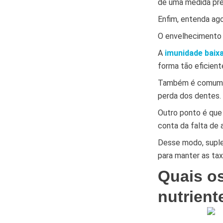
de uma medida pre
Enfim, entenda ag
O envelhecimento 
A
imunidade baix
forma tão eficient
Também é comum q
perda dos dentes.
Outro ponto é que
conta da falta de 
Desse modo, suple
para manter as tax
Quais o
nutrient