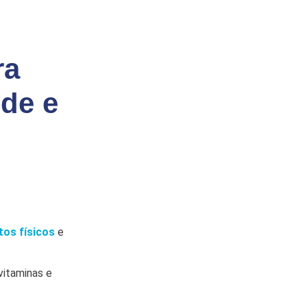
ra
úde e
tos físicos
e
vitaminas e