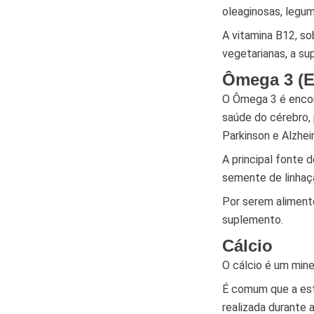
oleaginosas, legum
A vitamina B12, so
vegetarianas, a 
Ômega 3 (E
O Ômega 3 é encont
saúde do cérebro,
Parkinson e Alzhei
A principal fonte
semente de linhaça
Por serem aliment
suplemento.
Cálcio
O cálcio é um min
É comum que a est
realizada durante a