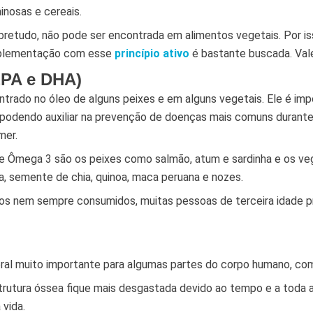
inosas e cereais.
bretudo, não pode ser encontrada em alimentos vegetais. Por is
suplementação com esse
princípio ativo
é bastante buscada. Vale
PA e DHA)
rado no óleo de alguns peixes e em alguns vegetais. Ele é imp
 podendo auxiliar na prevenção de doenças mais comuns durante
mer.
 de Ômega 3 são os peixes como salmão, atum e sardinha e os ve
, semente de chia, quinoa, maca peruana e nozes.
os nem sempre consumidos, muitas pessoas de terceira idade 
eral muito importante para algumas partes do corpo humano, co
rutura óssea fique mais desgastada devido ao tempo e a toda
 vida.