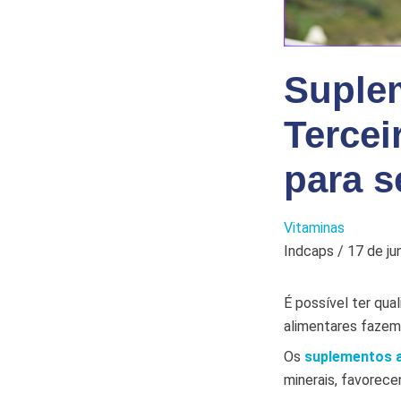
Suplem
Tercei
para s
Vitaminas
Indcaps / 17 de j
É possível ter qual
alimentares fazem
Os
suplementos 
minerais, favorece