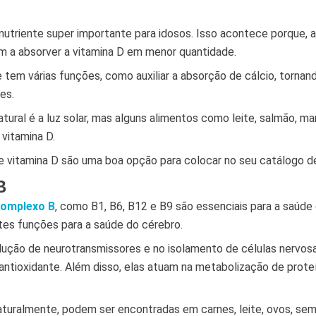
nutriente super importante para idosos. Isso acontece porque, 
 a absorver a vitamina D em menor quantidade.
 tem várias funções, como auxiliar a absorção de cálcio, torna
tes.
atural é a luz solar, mas alguns alimentos como leite, salmão, ma
vitamina D.
 vitamina D são uma boa opção para colocar no seu catálogo d
B
complexo B
, como B1, B6, B12 e B9 são essenciais para a saúde 
es funções para a saúde do cérebro.
dução de neurotransmissores e no isolamento de células nervosa
ntioxidante. Além disso, elas atuam na metabolização de proteí
aturalmente, podem ser encontradas em carnes, leite, ovos, se