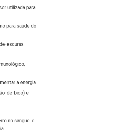
er utilizada para
imo para saúde do
rde-escuras.
imunológico,
mentar a energia.
ão-de-bico) e
erro no sangue, é
ia.