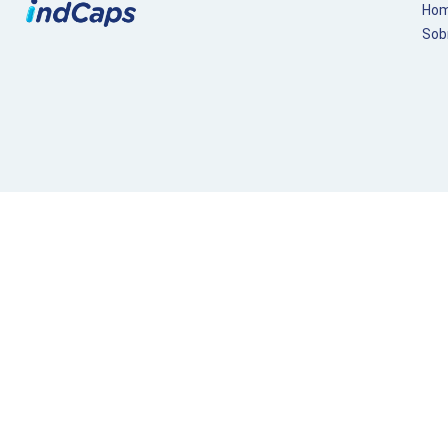
Ho
Sob