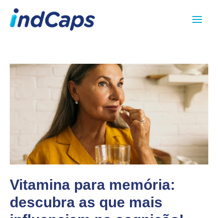
Ir
Main
para
Menu
o
conteúdo
Vitamina para memória:
descubra as que mais